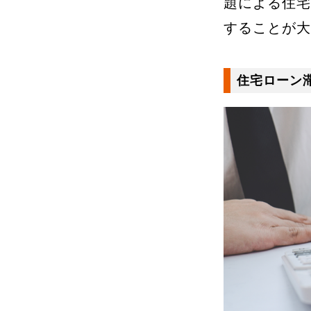
題による住宅
することが大
住宅ローン